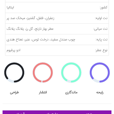
کشور:
ایتالیا
نت اولیه:
زعفران، فلفل، گشنیز، میخک صد پر
نت میانی:
عطر بهار نارنج، گل رز، یلانگ یلانگ
نت پایه:
چوب صندل سفید، درخت توس، عنبر، نعناع هندی
نوع عطر:
ادو پرفیوم
رایحه
ماندگاری
انتشار
طراحی