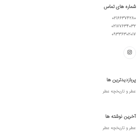
شماره های تماس
02166374280
02177634032
09336302017
پربازدیدترین ها
عطر و تاریخچه عطر
آخرین نوشته ها
عطر و تاریخچه عطر