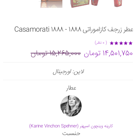
عطر زرجف کازاموراتی 1888 - 1888 Casamorati
( 0 نظر)
14,501,750 تومان
15,265,000 تومان
لاین: اورجینال
عطار
کارینه وینچون اسپهنر (Karine Vinchon Spehner)
جنسیت