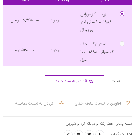
حجم
وضعیت
قیمت
زرجف کازاموراتی
موجود
15,265,000 تومان
1888- 100 میلی لیتر
اورجینال
تستر ترک زرجف
موجود
560,000 تومان
کازاموراتی 1888 - 100
میل
تعداد:
افزودن به سبد خرید
افزودن به لیست علاقه مندی
افزودن به لیست مقایسه
دسته بندی :
عطر زنانه و مردانه گرم و شیرین
اشتراک گذاری :