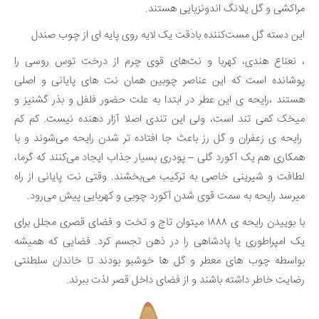
مراکشی و گل یلانگ اندونزیایی هستند.
این دسته گل مست‌کننده بادقت یک لایه روی پایه ای از چوب صندل
، نعناع هندی، کهربا و نت‌های قوی چرم از درخت توس روسی را
پوشانده است که این عناصر چوبین همان نت های پایانی و اصلی
هستند ،رایحه ی این عطر در ابتدا به علت حضور فلفل و بذر گشنیز و
میخک کمی تند است، ولی این تندی اصلا آزار دهنده نیست. کم کم
رایحه ی زعفران و گل رز باعث جا افتاده تر شدن رایحه می‌شوند و با
همکاری هم یک آکورد گلی – پودری بسیار جذاب ایجاد می‌کنند که گرما،
لطافت و شیرینی خاصی به ترکیب می‌بخشند. وقتی نت پایانی از راه
میرسد رایحه به سمت قوی شدن آکورد چوبی و کهربایی پیش می‌رود.
با بوییدن رایحه ی ۱۸۸۸ میتوان تاج و تخت و فضای قصری مجلل برای
یک امپراطوری یا پادشاهی را در ذهن تجسم کرد. فضایی که همیشه
بواسطه چوب های معطر و گل ها خوشبو بودند تا خاندان سلطنتی
رضایت خاطر داشته باشند و از فضای داخل قصر لذت ببرند.