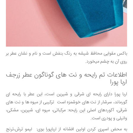
باکس مقوایی محافظ شیشه به رنگ بنفش است و نام و نشان عطر بر
روی آن به چشم میخورد.
اطلاعات تم رایحه و نت های گوناگون عطر زرجف
اربا پورا
اربا پورا دارای رایحه ای شرقی و شیرین است، این عطر با رایحه ای
گورماند، سرشار از نت های خوشمزه است ترکیبی از میوه ها و نت های
شرقی، آکوردهای اصلی این رایحه: مرکباتی، میوه ای، شیرین، مشکی،
وانیلی و پودری است.
به محض اسپری کردن اولین افشانه از ارباپورا بوی: لیمو ترش،ترنج