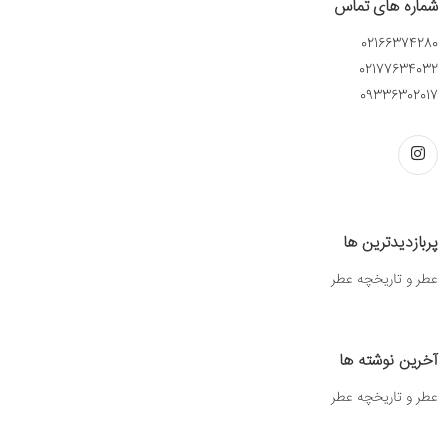
شماره های تماس
02166374280
02177634032
09336302017
پربازدیدترین ها
عطر و تاریخچه عطر
آخرین نوشته ها
عطر و تاریخچه عطر