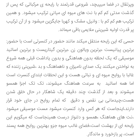
وپرتقال در فضا میپیچد، شروعی قدرتمند با رایحه ی مرکباتی که پس از
گذشت مدتی کم کم با نت های میوه ای میانی ترکیب میشود. و همین
ترکیب هم کم کم با : وانیل، مشک و کهربا جایگزین میشود و از آن ترکیب
پر قدرت اولیه شیرینی ملایمی باقی میماند.
حسی که این رایحه منتقل میکند مانند حضور در کنسرتی است با حضور:
برترین پیانیست ،برترین ویالون زن ،برترین گیتاریست و برترین اساتید
موسیقی که یک لحظه بدون هماهنگی و بدون یاداشت قبلی همه شروع
به نواختن میکنند یک صدای نامیزان و ناهماهنگ و بد ،شیرینی زننده که
غالبا با روایح میوه ای و نباتی هست و این لحظات ابتدای کنسرت است
اما همه اساتید به سرعت هماهنگ میشوند، تک تک اجزا همسو
میشوند و بعد از گذشت چند دقیقه یک شاهکار در حال خلق شدن
هست،چیدمانی بی نقص و دقیق که تمام روایح در جای خود قرار
دارند،اینجاست که هر کس وارد کنسرت میشود مست موسیقی میشود
،نت های هماهنگ ،همسو و دلنواز درست همینجاست که میگویم این
رایحه ای از بهشت است،فضای غالب میوه جزو بهترین روایح همه پسند
است، پر بازخورد و ماندگار.