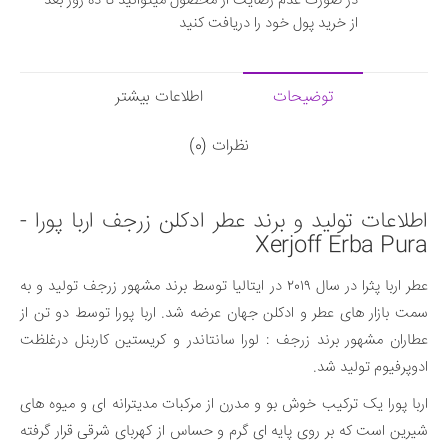
در صورت عدم رضایت از محصول میتوانید تا ده روز بعد
از خرید پول خود را دریافت کنید
توضیحات
اطلاعات بیشتر
نظرات (0)
اطلاعات تولید و برند عطر ادکلن زرجف اربا پورا -
Xerjoff Erba Pura
عطر اربا پثرا در سال ۲۰۱۹ در ایتالیا توسط برند مشهور زرجف تولید و به
سمت بازار های عطر و ادکلن جهان عرضه شد. اربا پورا توسط دو تن از
عطاران مشهور برند زرجف : لورا سانتاندر و کریستین کاربنل درغلظت
ادوپرفیوم تولید شد.
اربا پورا یک ترکیب خوش بو و مدرن از مرکبات مدیترانه ای و میوه های
شیرین است که بر روی پایه ای گرم و حساس از کهربای شرقی قرار گرفته