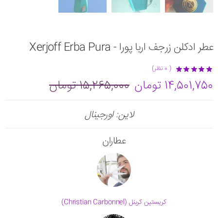
عطر ادکلن زرجف اربا پورا - Xerjoff Erba Pura
( 0 نظر)
14,501,750 تومان
15,265,000 تومان
لاین: اورجینال
عطاران
کریستین کربنل (Christian Carbonnel)