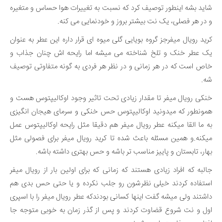
شاید بشه اینطور توصیف کرد که نسبت به تغییرات هوا حساس و متغیره
و در هر فصلی، یک نت بیشتر بروز و خودنمایی می کنه.
کرید رویال میفرجز گروه بویایی گلی میوه ای قرار داره این عطر به عنوان
یک عطر خنک و تلخ شناخته می میشه اما رایحه اش چنان جذاب و
خاص است که در هر زمانی و در نظر هر فردی به گونه متفاوتی توصیف
شه.
خنکی رویال میفر تا مقدار زیادی تحت تاثیر وجود اوکالیپتوس هست و
همونطور که میدونید اوکالیپتوس حس خنکی و سرمای هیجان انگیزی
به ما القا میکنه عطر رویال میفر هم دقیقا مثل رایحه اوکالیپتوس عمل
میکنه.و همین مسئله باعث شده تا کرید رویال میفر برای فصولی مثل
بهار، تابستان و پاییز مناسب تر باشه و حس بهتری داشته باشه.
جالبه که افراد زیادی هستند که زمانی که برای اولین بار از رویال میفر
استفاده کردند خیلی نظرشون رو جلب نکرده و یا حتی حس بدی هم
داشتند ولی میشه گفت اینها کسانی بودندکه عطر رویال میفر را با اسپری
اول و نت شروع قضاوت کردند و پس از گذر زمان به خوبی متوجه جا