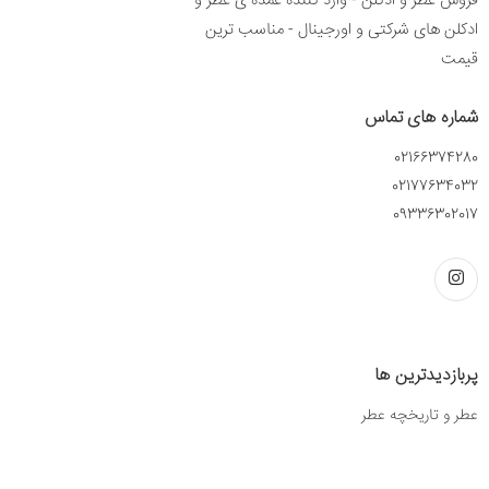
فروش عطر و ادکلن - وارد کننده عمده ی عطر و
ادکلن های شرکتی و اورجینال - مناسب ترین
قیمت
شماره های تماس
02166374280
02177634032
09336302017
پربازدیدترین ها
عطر و تاریخچه عطر