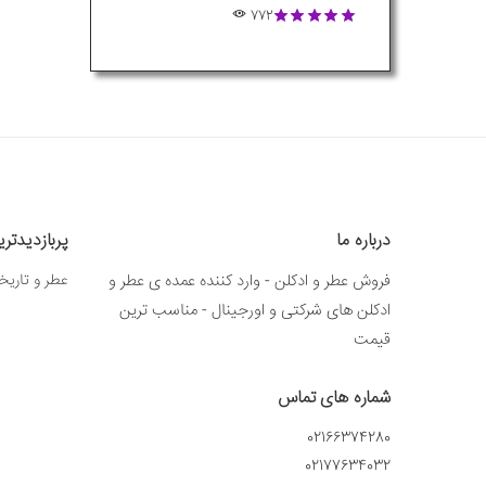
772
درباره ما
پربازدیدتر
فروش عطر و ادکلن - وارد کننده عمده ی عطر و
عطر و تاریخ
ادکلن های شرکتی و اورجینال - مناسب ترین
قیمت
شماره های تماس
02166374280
02177634032