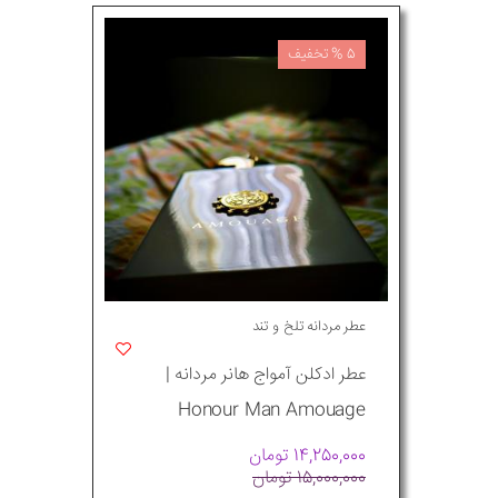
5 % تخفیف
عطر مردانه تلخ و تند
عطر ادکلن آمواج هانر مردانه |
Honour Man Amouage
14,250,000 تومان
15,000,000 تومان