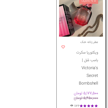
5 % تخفیف
عطر زنانه خنک
ویکتوریا سکرت
بامب شل |
Victoria's
Secret
Bombshell
5,177,500 تومان
5,450,000 تومان
1126