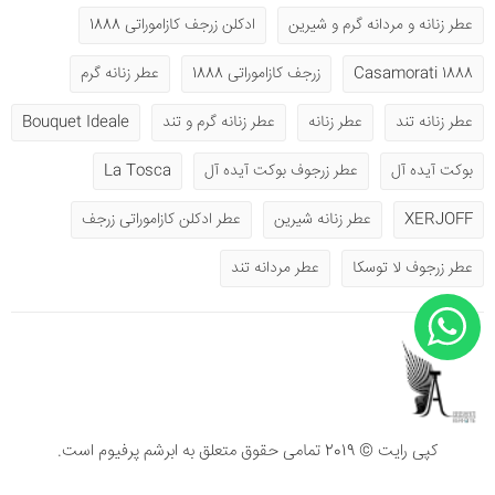
عطر زنانه و مردانه گرم و شیرین
ادکلن زرجف کازاموراتی 1888
1888 Casamorati
زرجف کازاموراتی 1888
عطر زنانه گرم
عطر زنانه تند
عطر زنانه
عطر زنانه گرم و تند
Bouquet Ideale
بوکت آیده آل
عطر زرجوف بوکت آیده آل
La Tosca
XERJOFF
عطر زنانه شیرین
عطر ادکلن کازاموراتی زرجف
عطر زرجوف لا توسکا
عطر مردانه تند
کپی رایت © 2019 تمامی حقوق متعلق به ابرشم پرفیوم است.