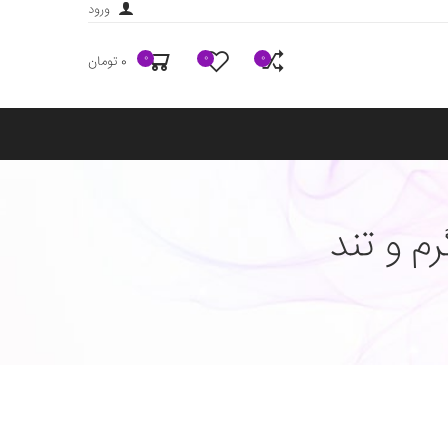
ورود
0
0
0
0 تومان
م و تند