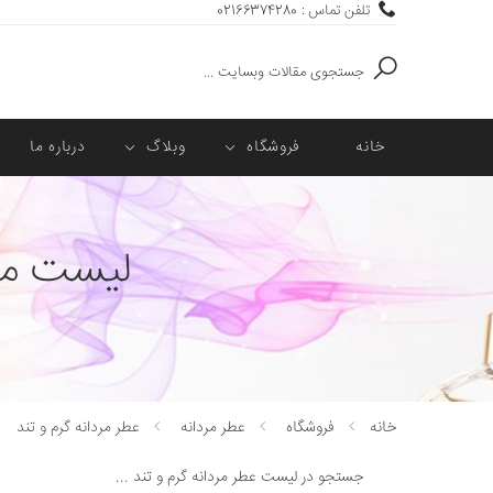
تلفن تماس : 02166374280
جستجو
خانه
فروشگاه
وبلاگ
درباره ما
لیست محص
خانه
فروشگاه
عطر مردانه
عطر مردانه گرم و تند