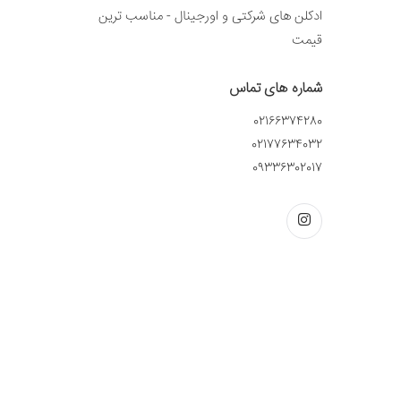
ادکلن های شرکتی و اورجینال - مناسب ترین
قیمت
شماره های تماس
02166374280
02177634032
09336302017