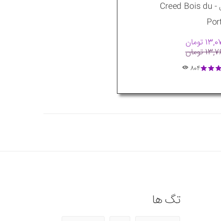
پرتغال - Creed Bois du
Por
1 تومان
1 تومان
804
تگ ها