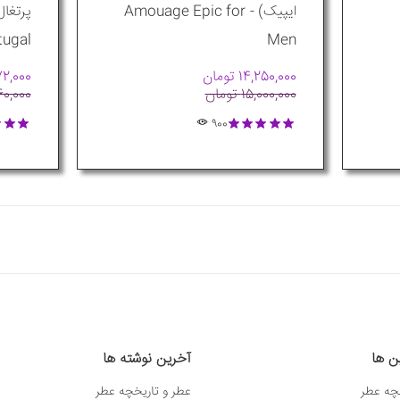
ایپیک) - Amouage Epic for
tugal
Men
14,250,000 تومان
3,072,000
15,000,000 تومان
3,760,000
900
ین ها
آخرین نوشته ها
چه عطر
عطر و تاریخچه عطر