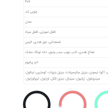
2011
چوبی تند
عمان
فلفل صورتی، فلفل سیاه
شمعدانی، جوز هندی، الیمی
نعناع هندی، کندر، چوب سدر، وتیور، دانه تونکا، مشک
ادو پرفيوم
 آکوا، لیمونن، بنزیل سالیسیلات، بنزیل بنزوات، کومارین، لینالول،
سیترونلول، ژرانیول، سیترال، بنزیل الکل، اوژنول، ایزوئوژنول.