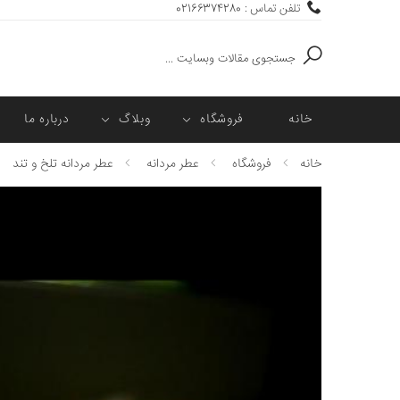
تلفن تماس : 02166374280
جستجو
خانه
فروشگاه
وبلاگ
درباره ما
خانه
فروشگاه
عطر مردانه
عطر مردانه تلخ و تند