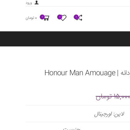
ورود
0
0
0
0 تومان
Honour Ma
15, تومان
لاین: اورجینال
جنسیت