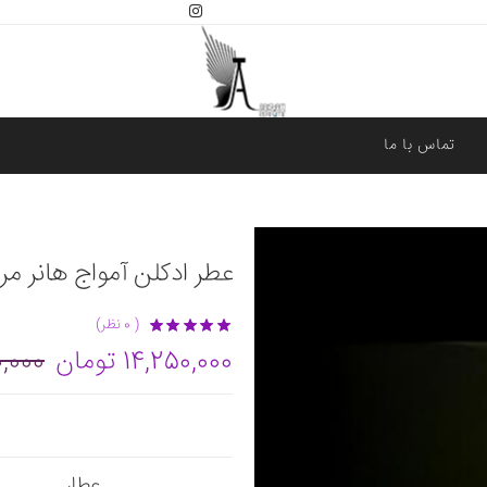
تماس با ما
عطر ادکلن آمواج هانر مردانه | n Amouage
( 0 نظر)
14,250,000 تومان
000,000
عطار