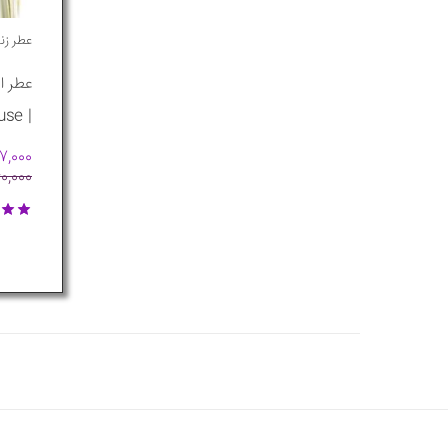
عطر زنا
عطر ا
| Creed Iris Tubereuse
,467,000
,860,000