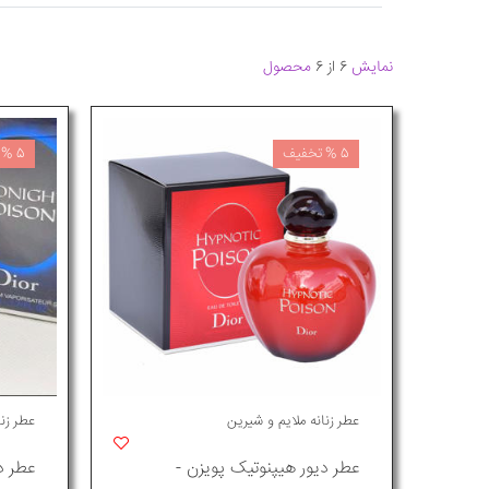
نمایش
6 از 6
محصول
5 % تخفیف
5 % تخفیف
عطر زنانه ملایم و شیرین
عطر زنا
عطر دیور هیپنوتیک پویزن -
عطر د