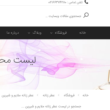
تلفن تماس : 02166374280
جستجو
خانه
فروشگاه
وبلاگ
درباره ما
لیست محصو
خانه
فروشگاه
عطر زنانه
عطر زنانه ملایم و شیرین