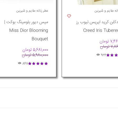
نه ملایم و شیرین
عطر زنانه ملایم و شیرین
دکلن کرید ایریس تیوب رز
میس دیور بلومینگ بوکت |
Miss Dior Blooming
Bouquet
7 تومان
7 تومان
5,681,000 تومان
5,980,000 تومان
924
847