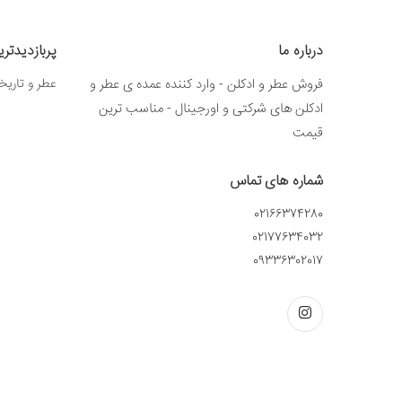
درباره ما
پربازدیدتر
فروش عطر و ادکلن - وارد کننده عمده ی عطر و
عطر و تاریخ
ادکلن های شرکتی و اورجینال - مناسب ترین
قیمت
شماره های تماس
02166374280
02177634032
09336302017