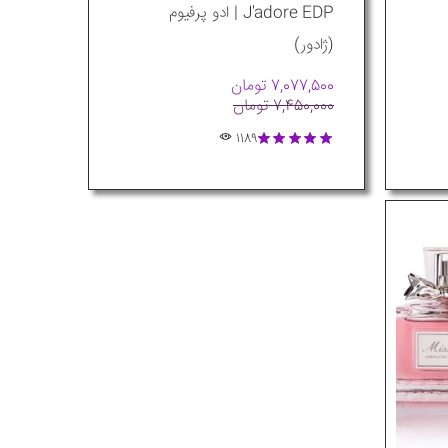
J'adore EDP | ادو پرفیوم
(ژادور)
7,077,500 تومان
7,450,000 تومان
1189