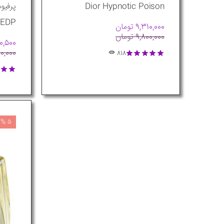
Dior Hypnotic Poison
 EDP
9,310,000 تومان
9,800,000 تومان
,560,500
,590,000
818
5 % تخفیف