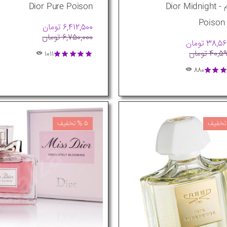
پرفیوم - Dior Midnight
Dior Pure Poison
Poison
6,412,500 تومان
6,750,000 تومان
38 تومان
40 تومان
1011
880
5 % تخفیف