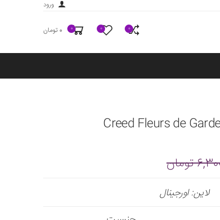
ورود
0
0
0
0 تومان
6 تومان
لاین: اورجینال
جنسیت