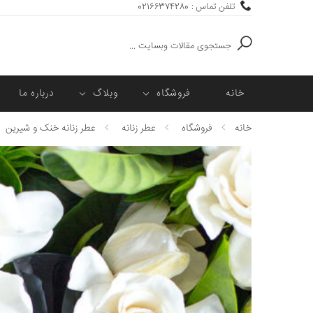
تلفن تماس : 02166374280
جستجو
خانه
فروشگاه
وبلاگ
درباره ما
خانه
فروشگاه
عطر زنانه
عطر زنانه خنک و شیرین