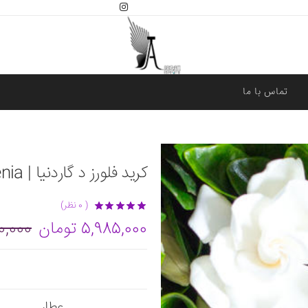
تماس با ما
کرید فلورز د گاردنیا | Creed Fleurs de Gardenia
( 0 نظر)
5,985,000 تومان
,300,000
عطار