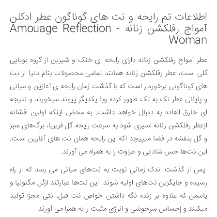
اطلاعات تم رایحه و نت های گوناگون عطر ادکلن
آمواج رفلکشن زنانه - Amouage Reflection
Woman
عطر آمواج رفلکشن زنانه دارای رایحه ای خنک و شیرین از گروه بویایی
گلی است، عطر رفلکشن زنانه همانند تمامی محصولات بنام دنیا از نت
های کوناگونی برخوردار است که با گذشت زمان رایحه ی آغازین و میانی
و پایانی عطر تک به تک ظهور کرده وبا یکدیگر پیوند میخورند و نتیجه
ای خارق العاده به دنبال خواهد داشت. به محض اینکه اولین افشانه
ازعطر رفلکشن زنانه اسپری شود به سرعت رایحه گل فریزیا، برگ‌های سبز
و گل بنفشه در فضا میپیچد اکه این رایحه همان نت های آغازین است.
این نت‌ها حس شادابی و طراوت را به همراه می آورند.
پس از گذشت اندک زمانی نوبت به نت‌های میانی می رسد که از راه
رسیده و جایگزین نت‌های اولیه شوند. این نت‌ها عبارتند ازگل مگنولیا و
یاسمن که علاوه بر زنده نگه داشتن خواص نت قبل، نتی مجزا تولید
میکنند و إحساس سرخوشی و انرژی مثبت را به همرا می آورند.