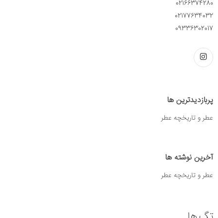
02166374280
02177634032
09336302017
پربازدیدترین ها
عطر و تاریخچه عطر
آخرین نوشته ها
عطر و تاریخچه عطر
تگ ها