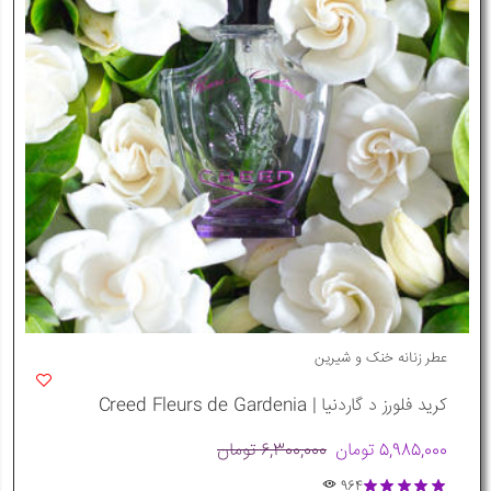
عطر زنانه خنک و شیرین
کرید فلورز د گاردنیا | Creed Fleurs de Gardenia
5,985,000 تومان
6,300,000 تومان
964