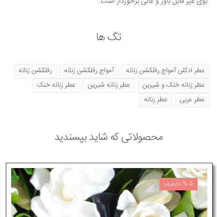
بوی غیر قابل باور و عالی برخوردار است.
تگ ها
عطر ادکلن آمواج رفلکشن زنانه
آمواج رفلکشن زنانه
رفلکشن زنانه
عطر زنانه خنک و شیرین
عطر زنانه شیرین
عطر زنانه خنک
عطر عربی
عطر زنانه
محصولاتی که شاید بپسندید
5 % تخفیف