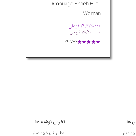
| Amouage Beach Hut
Woman
14,725,000 تومان
15,500,000 تومان
732
ین ها
آخرین نوشته ها
چه عطر
عطر و تاریخچه عطر