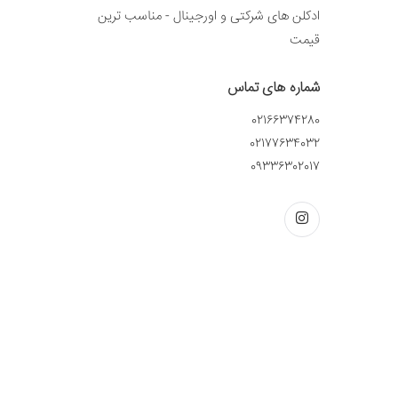
ادکلن های شرکتی و اورجینال - مناسب ترین
قیمت
شماره های تماس
02166374280
02177634032
09336302017