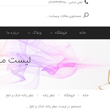
تلفن تماس : 02166374280
جستجو
خانه
فروشگاه
وبلاگ
درباره ما
لیست محص
خانه
فروشگاه
عطر زنانه
عطر زنانه خنک و تلخ