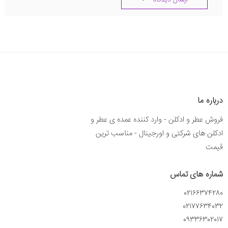
ارسال دیدگاه
درباره ما
فروش عطر و ادکلن - وارد کننده عمده ی عطر و
ادکلن های شرکتی و اورجینال - مناسب ترین
قیمت
شماره های تماس
02166374280
02177634032
09336302017