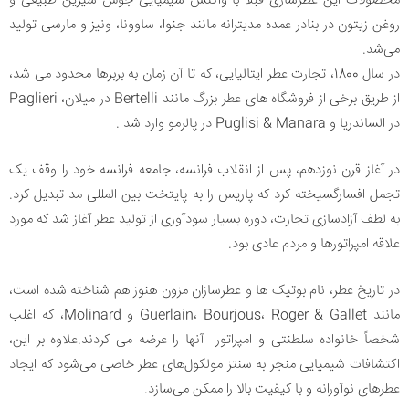
محصولات این عطرسازی قبلاً با واکنش شیمیایی جوش شیرین طبیعی و
روغن زیتون در بنادر عمده مدیترانه مانند جنوا، ساوونا، ونیز و مارسی تولید
می‌شد.
در سال 1800، تجارت عطر ایتالیایی، که تا آن زمان به بربرها محدود می شد،
از طریق برخی از فروشگاه های عطر بزرگ مانند Bertelli در میلان، Paglieri
در الساندریا و Puglisi & Manara در پالرمو وارد شد .
در آغاز قرن نوزدهم، پس از انقلاب فرانسه، جامعه فرانسه خود را وقف یک
تجمل افسارگسیخته کرد که پاریس را به پایتخت بین المللی مد تبدیل کرد.
به لطف آزادسازی تجارت، دوره بسیار سودآوری از تولید عطر آغاز شد که مورد
علاقه امپراتورها و مردم عادی بود.
در تاریخ عطر، نام بوتیک ها و عطرسازان مزون هنوز هم شناخته شده است،
مانند Guerlain، Bourjous، Roger & Gallet و Molinard، که اغلب
شخصاً خانواده سلطنتی و امپراتور آنها را عرضه می کردند.علاوه بر این،
اکتشافات شیمیایی منجر به سنتز مولکول‌های عطر خاصی می‌شود که ایجاد
عطرهای نوآورانه و با کیفیت بالا را ممکن می‌سازد.